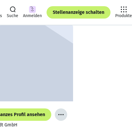
Stellenanzeige schalten
ts
Suche
Anmelden
Produkte
anzes Profil ansehen
edt GmbH