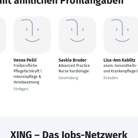
mit ähnlichen Profilangaben
Vesna Pešić
Saskia Bruder
Lisa-Ann Kablitz
Freiberufliche
Advanced Practice
exam. Gesundheits-
Pflegefachkraft |
Nurse Kardiologie
und Krankenpfleger
Intensivpflege &
Gevelsberg
Dresden
Heimbeatmung
Stuttgart
XING – Das Jobs-Netzwerk