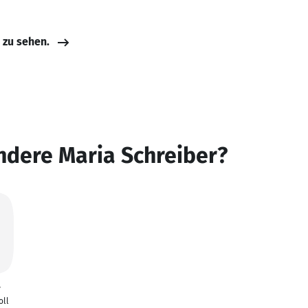
e zu sehen.
ndere Maria Schreiber?
r
oll