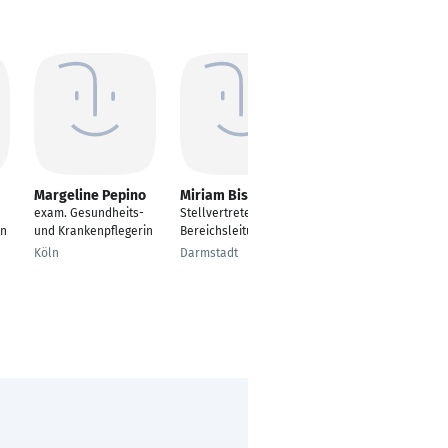
Margeline Pepino
Miriam Bischoff
Nicole Molzan
exam. Gesundheits-
Stellvertretende
Patientenberatung
in
und Krankenpflegerin
Bereichsleitung
und Pflege /Chirurgie
Köln
Darmstadt
Elmshorn