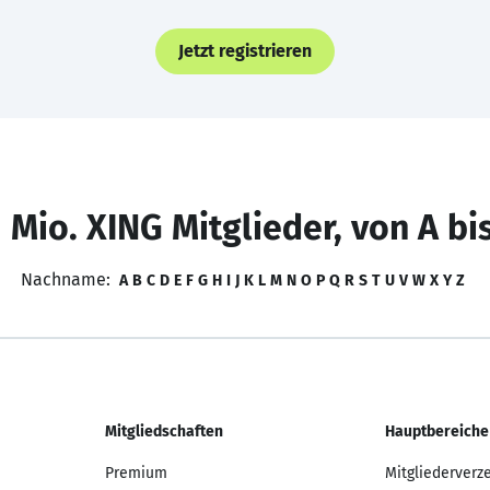
Jetzt registrieren
 Mio. XING Mitglieder, von A bi
Nachname:
A
B
C
D
E
F
G
H
I
J
K
L
M
N
O
P
Q
R
S
T
U
V
W
X
Y
Z
Mitgliedschaften
Hauptbereiche
Premium
Mitgliederverz