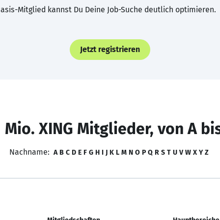
asis-Mitglied kannst Du Deine Job-Suche deutlich optimieren.
Jetzt registrieren
 Mio. XING Mitglieder, von A bi
Nachname:
A
B
C
D
E
F
G
H
I
J
K
L
M
N
O
P
Q
R
S
T
U
V
W
X
Y
Z