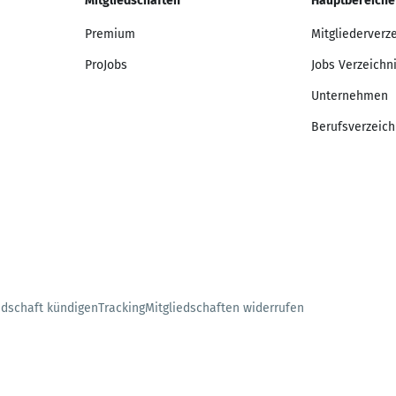
Mitgliedschaften
Hauptbereiche
Premium
Mitgliederverz
ProJobs
Jobs Verzeichn
Unternehmen
Berufsverzeich
edschaft kündigen
Tracking
Mitgliedschaften widerrufen