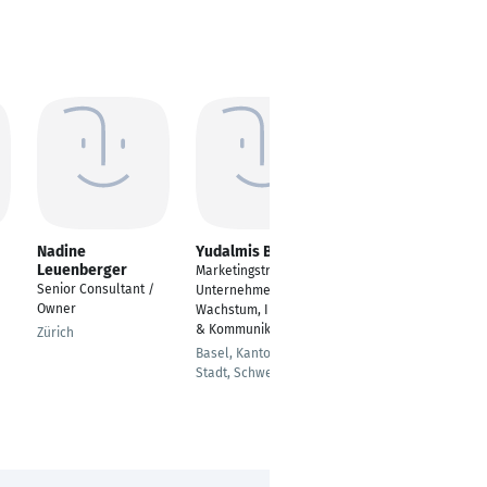
Nadine
Yudalmis Bader
Mausami Parmar
Leuenberger
Marketingstrategin &
---
Senior Consultant /
Unternehmerin |
Ahmedabad
Owner
Wachstum, Innovation
& Kommunikation
Zürich
Basel, Kanton Basel-
Stadt, Schweiz