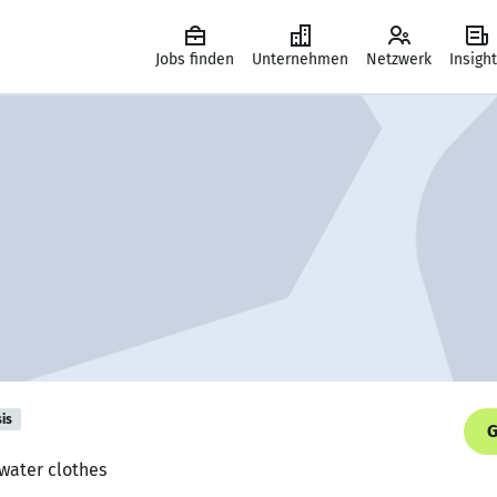
Jobs finden
Unternehmen
Netzwerk
Insigh
is
G
 water clothes