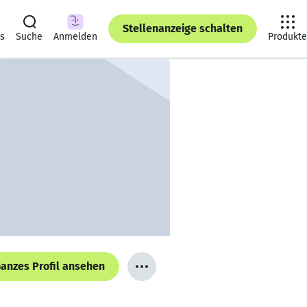
Stellenanzeige schalten
ts
Suche
Anmelden
Produkte
anzes Profil ansehen