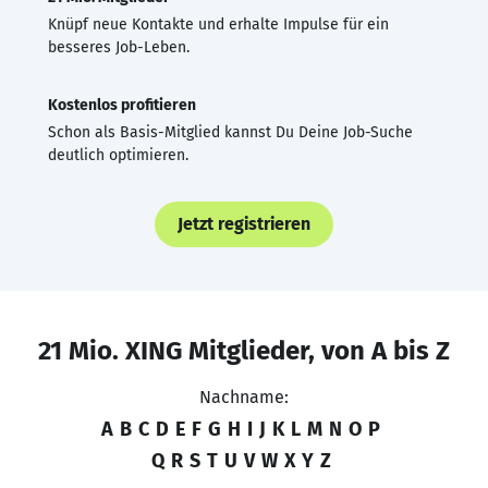
Knüpf neue Kontakte und erhalte Impulse für ein
besseres Job-Leben.
Kostenlos profitieren
Schon als Basis-Mitglied kannst Du Deine Job-Suche
deutlich optimieren.
Jetzt registrieren
21 Mio. XING Mitglieder, von A bis Z
Nachname:
A
B
C
D
E
F
G
H
I
J
K
L
M
N
O
P
Q
R
S
T
U
V
W
X
Y
Z