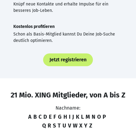
Knüpf neue Kontakte und erhalte Impulse für ein
besseres Job-Leben.
Kostenlos profitieren
Schon als Basis-Mitglied kannst Du Deine Job-Suche
deutlich optimieren.
Jetzt registrieren
21 Mio. XING Mitglieder, von A bis Z
Nachname:
A
B
C
D
E
F
G
H
I
J
K
L
M
N
O
P
Q
R
S
T
U
V
W
X
Y
Z