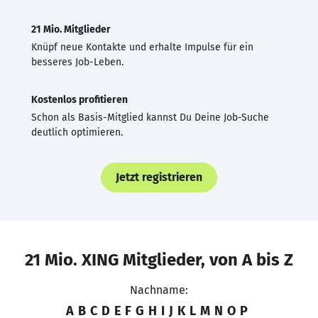
21 Mio. Mitglieder
Knüpf neue Kontakte und erhalte Impulse für ein
besseres Job-Leben.
Kostenlos profitieren
Schon als Basis-Mitglied kannst Du Deine Job-Suche
deutlich optimieren.
Jetzt registrieren
21 Mio. XING Mitglieder, von A bis Z
Nachname:
A
B
C
D
E
F
G
H
I
J
K
L
M
N
O
P