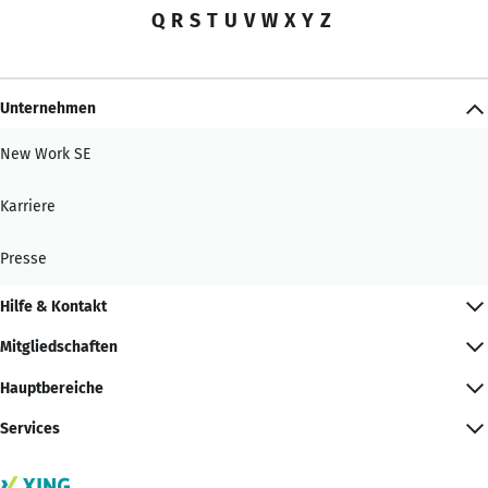
Q
R
S
T
U
V
W
X
Y
Z
Unternehmen
New Work SE
Karriere
Presse
Hilfe & Kontakt
Mitgliedschaften
Hauptbereiche
Services