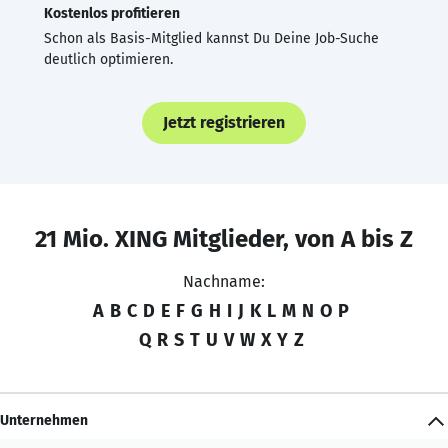
Kostenlos profitieren
Schon als Basis-Mitglied kannst Du Deine Job-Suche
deutlich optimieren.
Jetzt registrieren
21 Mio. XING Mitglieder, von A bis Z
Nachname:
A
B
C
D
E
F
G
H
I
J
K
L
M
N
O
P
Q
R
S
T
U
V
W
X
Y
Z
Unternehmen