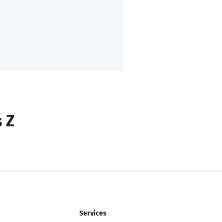
s Z
Services