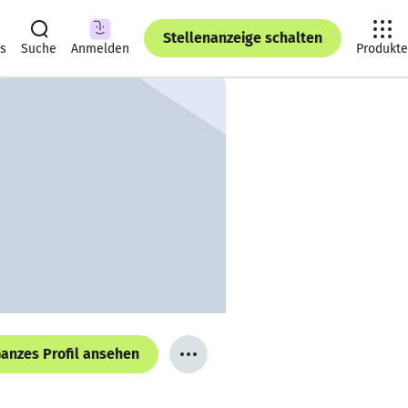
Stellenanzeige schalten
ts
Suche
Anmelden
Produkte
anzes Profil ansehen