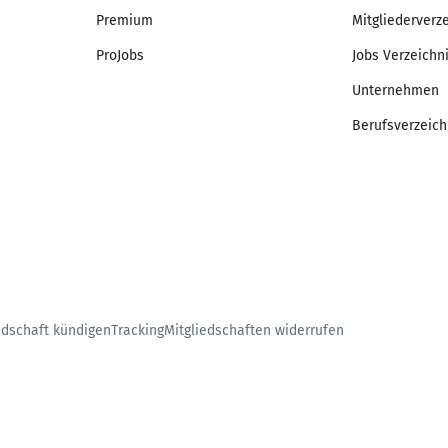
Premium
Mitgliederverz
ProJobs
Jobs Verzeichn
Unternehmen
Berufsverzeich
edschaft kündigen
Tracking
Mitgliedschaften widerrufen