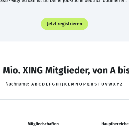
asis-Mitglied kannst Du Deine Job-Suche deutlich optimieren.
Jetzt registrieren
 Mio. XING Mitglieder, von A bi
Nachname:
A
B
C
D
E
F
G
H
I
J
K
L
M
N
O
P
Q
R
S
T
U
V
W
X
Y
Z
Mitgliedschaften
Hauptbereiche