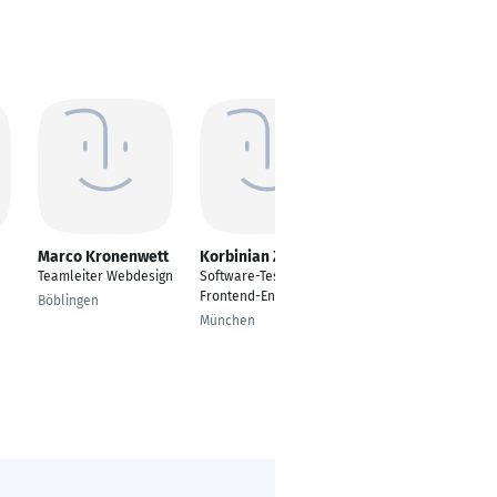
Marco Kronenwett
Korbinian Zimmert
Asligul Safarova
Teamleiter Webdesign
Software-Tester,
---
Frontend-Entwickler
Böblingen
Köln
München