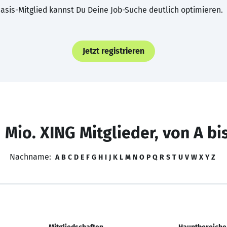
asis-Mitglied kannst Du Deine Job-Suche deutlich optimieren.
Jetzt registrieren
 Mio. XING Mitglieder, von A bi
Nachname:
A
B
C
D
E
F
G
H
I
J
K
L
M
N
O
P
Q
R
S
T
U
V
W
X
Y
Z