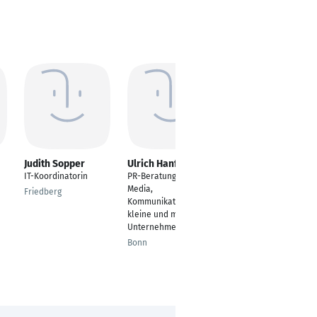
Judith Sopper
Ulrich Hanfeld
Philipp Ackermann
IT-Koordinatorin
PR-Beratung, Social
IT Advanced
Media,
Workforce
Friedberg
Kommunikation für
Management
kleine und mittlere
Consultant
Unternehmen
Erlangen
Bonn