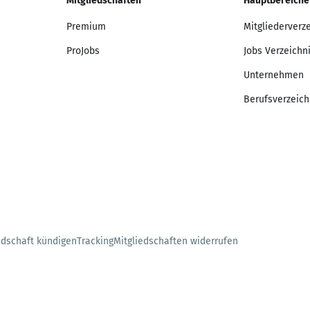
Mitgliedschaften
Hauptbereiche
Premium
Mitgliederverz
ProJobs
Jobs Verzeichn
Unternehmen
Berufsverzeich
edschaft kündigen
Tracking
Mitgliedschaften widerrufen