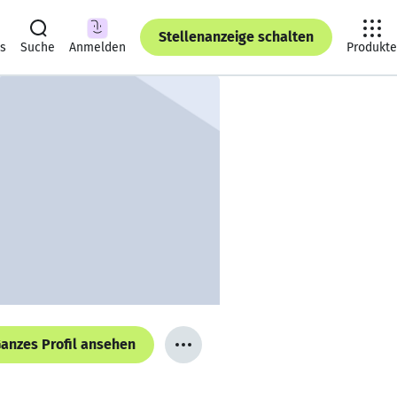
Stellenanzeige schalten
ts
Suche
Anmelden
Produkte
anzes Profil ansehen