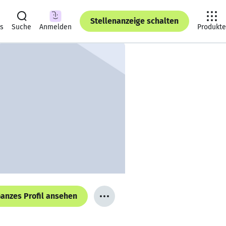
Stellenanzeige schalten
ts
Suche
Anmelden
Produkte
anzes Profil ansehen