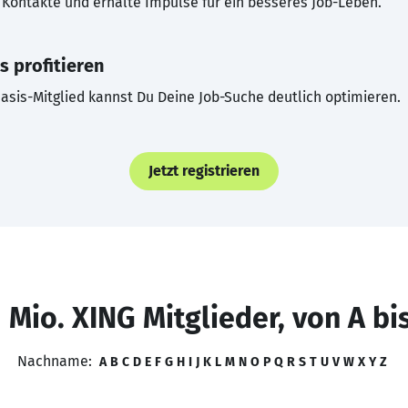
Kontakte und erhalte Impulse für ein besseres Job-Leben.
s profitieren
asis-Mitglied kannst Du Deine Job-Suche deutlich optimieren.
Jetzt registrieren
 Mio. XING Mitglieder, von A bi
Nachname:
A
B
C
D
E
F
G
H
I
J
K
L
M
N
O
P
Q
R
S
T
U
V
W
X
Y
Z