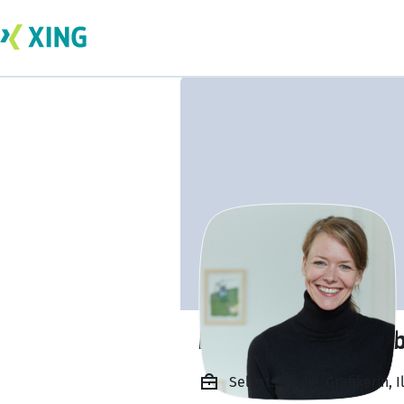
Marie Gudrun Hüb
Selbstständig, Grafikerin, I