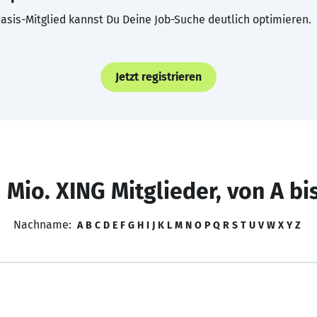
asis-Mitglied kannst Du Deine Job-Suche deutlich optimieren.
Jetzt registrieren
 Mio. XING Mitglieder, von A bi
Nachname:
A
B
C
D
E
F
G
H
I
J
K
L
M
N
O
P
Q
R
S
T
U
V
W
X
Y
Z