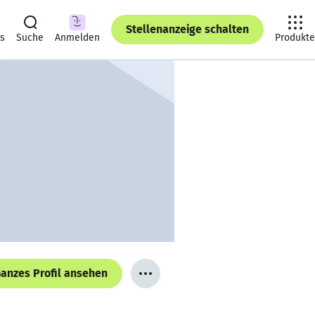
Stellenanzeige schalten
ts
Suche
Anmelden
Produkte
anzes Profil ansehen