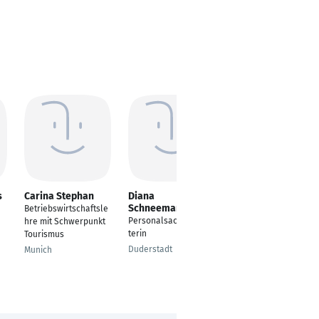
s
Carina Stephan
Diana
Marion Simon
Schneemann
Betriebswirtschaftsle
HR Managerin
Personalsachbearbei
hre mit Schwerpunkt
Heroldsberg
terin
Tourismus
Duderstadt
Munich