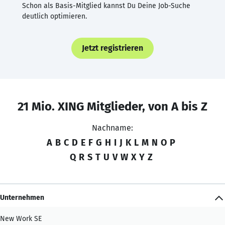
Schon als Basis-Mitglied kannst Du Deine Job-Suche
deutlich optimieren.
Jetzt registrieren
21 Mio. XING Mitglieder, von A bis Z
Nachname:
A
B
C
D
E
F
G
H
I
J
K
L
M
N
O
P
Q
R
S
T
U
V
W
X
Y
Z
Unternehmen
New Work SE