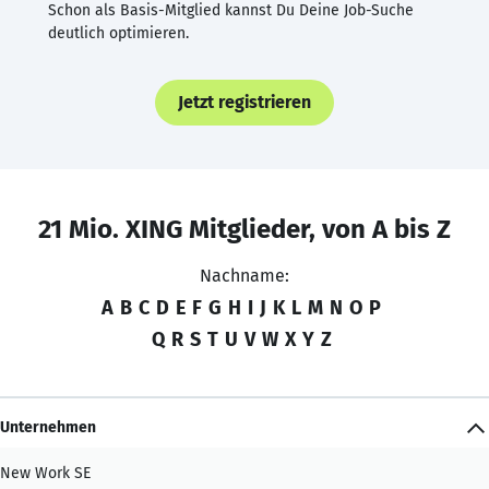
Schon als Basis-Mitglied kannst Du Deine Job-Suche
deutlich optimieren.
Jetzt registrieren
21 Mio. XING Mitglieder, von A bis Z
Nachname:
A
B
C
D
E
F
G
H
I
J
K
L
M
N
O
P
Q
R
S
T
U
V
W
X
Y
Z
Unternehmen
New Work SE