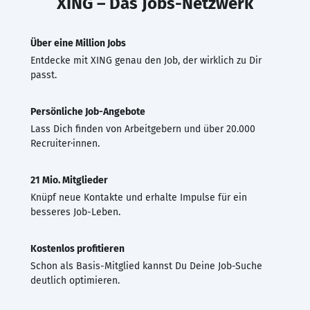
XING – Das Jobs-Netzwerk
Über eine Million Jobs
Entdecke mit XING genau den Job, der wirklich zu Dir
passt.
Persönliche Job-Angebote
Lass Dich finden von Arbeitgebern und über 20.000
Recruiter·innen.
21 Mio. Mitglieder
Knüpf neue Kontakte und erhalte Impulse für ein
besseres Job-Leben.
Kostenlos profitieren
Schon als Basis-Mitglied kannst Du Deine Job-Suche
deutlich optimieren.