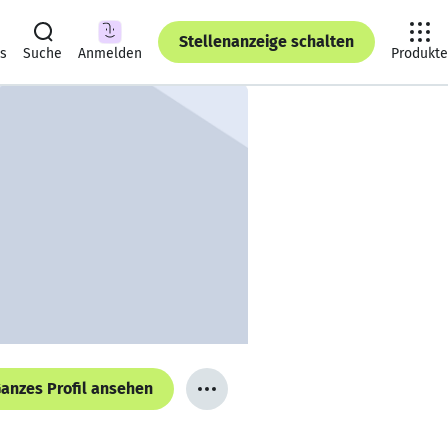
Stellenanzeige schalten
ts
Suche
Anmelden
Produkte
anzes Profil ansehen