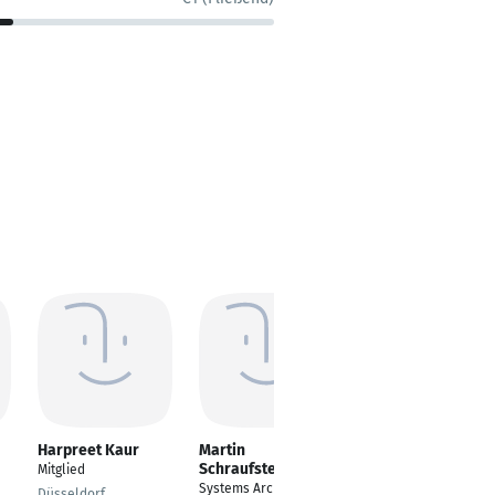
Harpreet Kaur
Martin
Jonathan Croissant
Schraufstetter
Mitglied
Freier Architekt
Systems Architect -
Düsseldorf
Dettenhausen