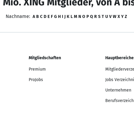
 Mio. XING Mitglieder, von A bi
Nachname:
A
B
C
D
E
F
G
H
I
J
K
L
M
N
O
P
Q
R
S
T
U
V
W
X
Y
Z
Mitgliedschaften
Hauptbereiche
Premium
Mitgliederverz
ProJobs
Jobs Verzeichn
Unternehmen
Berufsverzeich