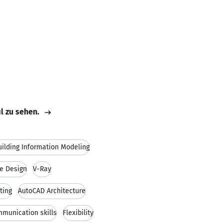
il zu sehen.
uilding Information Modeling
re Design
V-Ray
ting
AutoCAD Architecture
munication skills
Flexibility