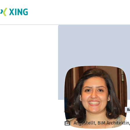
Mariham Ramzy
B
Angestellt, BIM Architektin