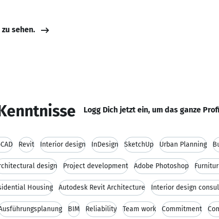
e zu sehen.
Kenntnisse
Logg Dich jetzt ein, um das ganze Prof
oCAD
Revit
Interior design
InDesign
SketchUp
Urban Planning
B
rchitectural design
Project development
Adobe Photoshop
Furnitu
sidential Housing
Autodesk Revit Architecture
Interior design consul
Ausführungsplanung
BIM
Reliability
Team work
Commitment
Com