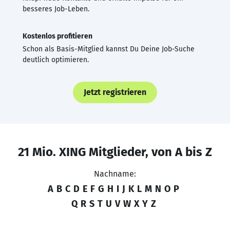
besseres Job-Leben.
Kostenlos profitieren
Schon als Basis-Mitglied kannst Du Deine Job-Suche
deutlich optimieren.
Jetzt registrieren
21 Mio. XING Mitglieder, von A bis Z
Nachname:
A
B
C
D
E
F
G
H
I
J
K
L
M
N
O
P
Q
R
S
T
U
V
W
X
Y
Z