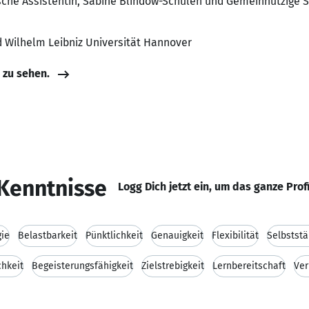
nische Assistentin, Sabine Blindow-Schulen und Gemeinnützige
ed Wilhelm Leibniz Universität Hannover
e zu sehen.
Kenntnisse
Logg Dich jetzt ein, um das ganze Prof
gie
Belastbarkeit
Pünktlichkeit
Genauigkeit
Flexibilität
Selbststä
chkeit
Begeisterungsfähigkeit
Zielstrebigkeit
Lernbereitschaft
Ver