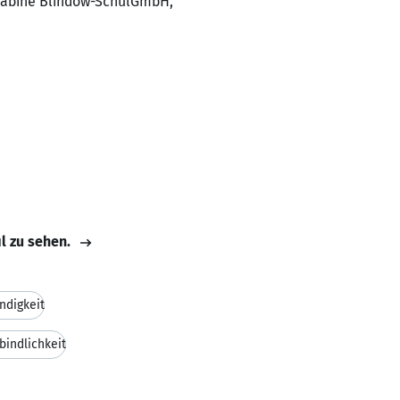
 Sabine Blindow-SchulGmbH,
il zu sehen.
ndigkeit
bindlichkeit