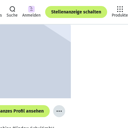
Stellenanzeige schalten
ts
Suche
Anmelden
Produkte
anzes Profil ansehen