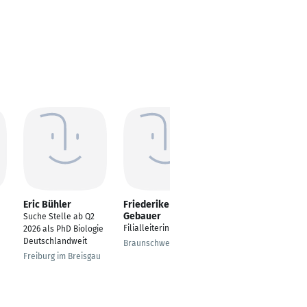
Eric Bühler
Friederike
Vanessa Heger
Gebauer
Suche Stelle ab Q2
Kassiererin
Filialleiterin
2026 als PhD Biologie
Barntrup
Deutschlandweit
Braunschweig
Freiburg im Breisgau