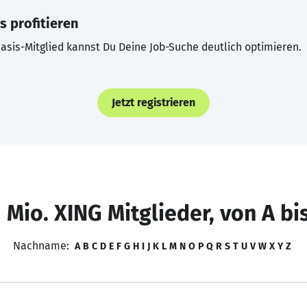
s profitieren
asis-Mitglied kannst Du Deine Job-Suche deutlich optimieren.
Jetzt registrieren
 Mio. XING Mitglieder, von A bi
Nachname:
A
B
C
D
E
F
G
H
I
J
K
L
M
N
O
P
Q
R
S
T
U
V
W
X
Y
Z