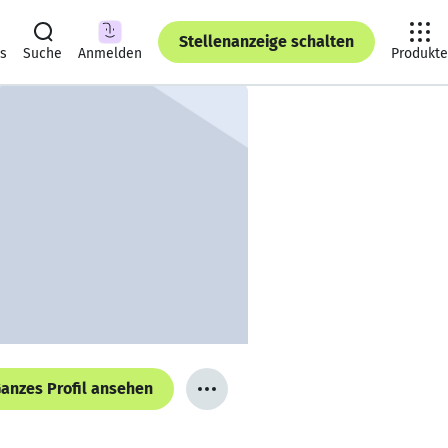
Stellenanzeige schalten
ts
Suche
Anmelden
Produkte
anzes Profil ansehen