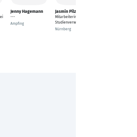
Jenny Hagemann
Jasmin Pilz
Julia Janneck
ei
---
Mitarbeiterin
Assistentin der
Studienverwaltung
Geschäftsführung
Ampfing
Nürnberg
Hamburg