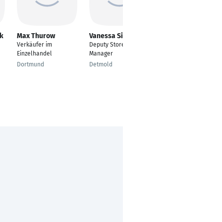
k
Max Thurow
Vanessa Siemon
Simon Christian
Felgenhauer
Verkäufer im
Deputy Store
Kursleiter
Einzelhandel
Manager
Kassel
Dortmund
Detmold