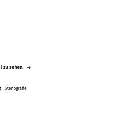
il zu sehen.
t
Stenografie