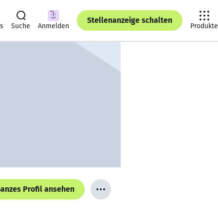
Stellenanzeige schalten
ts
Suche
Anmelden
Produkte
anzes Profil ansehen