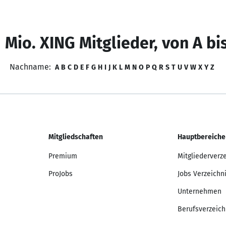
 Mio. XING Mitglieder, von A bi
Nachname:
A
B
C
D
E
F
G
H
I
J
K
L
M
N
O
P
Q
R
S
T
U
V
W
X
Y
Z
Mitgliedschaften
Hauptbereiche
Premium
Mitgliederverz
ProJobs
Jobs Verzeichn
Unternehmen
Berufsverzeich