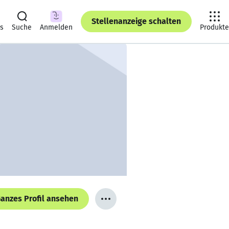
Stellenanzeige schalten
ts
Suche
Anmelden
Produkte
anzes Profil ansehen