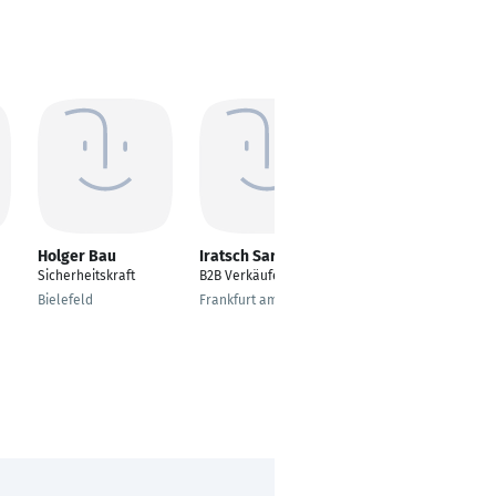
Holger Bau
Iratsch Sarwari
Jens Bunz
Sicherheitskraft
B2B Verkäufer
IHK geprüfte Schutz-
und Sicherheitskraft
Bielefeld
Frankfurt am Main
Frankfurt am Main