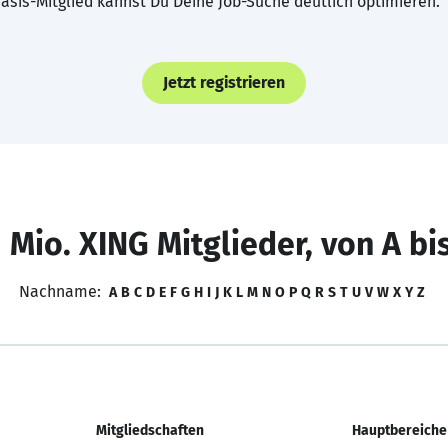
asis-Mitglied kannst Du Deine Job-Suche deutlich optimieren.
Jetzt registrieren
 Mio. XING Mitglieder, von A bi
Nachname:
A
B
C
D
E
F
G
H
I
J
K
L
M
N
O
P
Q
R
S
T
U
V
W
X
Y
Z
Mitgliedschaften
Hauptbereiche