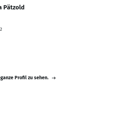
a Pätzold
22
 ganze Profil zu sehen.