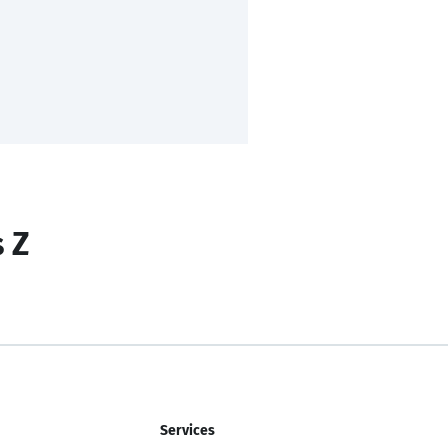
s Z
Services