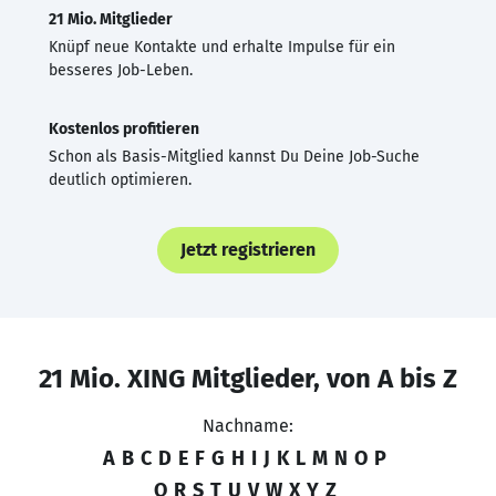
21 Mio. Mitglieder
Knüpf neue Kontakte und erhalte Impulse für ein
besseres Job-Leben.
Kostenlos profitieren
Schon als Basis-Mitglied kannst Du Deine Job-Suche
deutlich optimieren.
Jetzt registrieren
21 Mio. XING Mitglieder, von A bis Z
Nachname:
A
B
C
D
E
F
G
H
I
J
K
L
M
N
O
P
Q
R
S
T
U
V
W
X
Y
Z