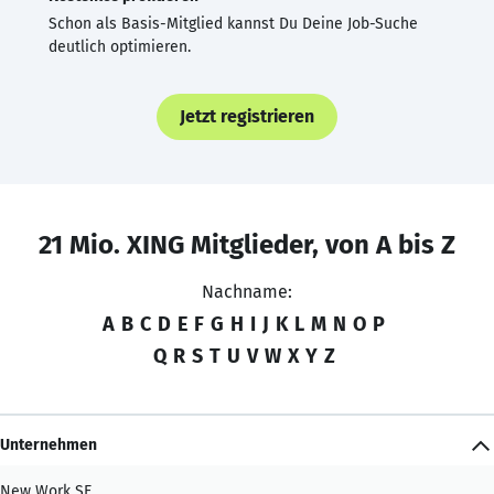
Schon als Basis-Mitglied kannst Du Deine Job-Suche
deutlich optimieren.
Jetzt registrieren
21 Mio. XING Mitglieder, von A bis Z
Nachname:
A
B
C
D
E
F
G
H
I
J
K
L
M
N
O
P
Q
R
S
T
U
V
W
X
Y
Z
Unternehmen
New Work SE