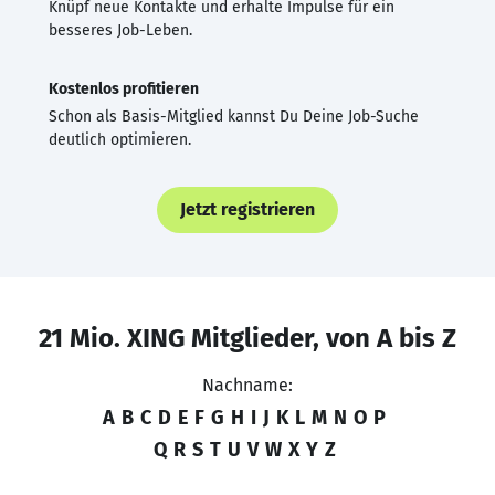
Knüpf neue Kontakte und erhalte Impulse für ein
besseres Job-Leben.
Kostenlos profitieren
Schon als Basis-Mitglied kannst Du Deine Job-Suche
deutlich optimieren.
Jetzt registrieren
21 Mio. XING Mitglieder, von A bis Z
Nachname:
A
B
C
D
E
F
G
H
I
J
K
L
M
N
O
P
Q
R
S
T
U
V
W
X
Y
Z