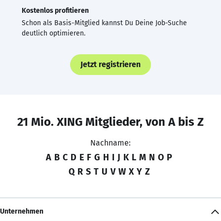
Kostenlos profitieren
Schon als Basis-Mitglied kannst Du Deine Job-Suche
deutlich optimieren.
Jetzt registrieren
21 Mio. XING Mitglieder, von A bis Z
Nachname:
A
B
C
D
E
F
G
H
I
J
K
L
M
N
O
P
Q
R
S
T
U
V
W
X
Y
Z
Unternehmen