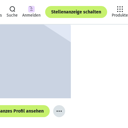
Stellenanzeige schalten
ts
Suche
Anmelden
Produkte
anzes Profil ansehen