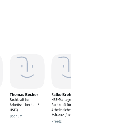
Thomas Becker
Falko Bretsch
Daniel Friedrich
Fachkraft für
HSE-Manager /
Industriemechaniker/
Arbeitssicherheit /
Fachkraft für
Feinwerktechnik
HSEQ
Arbeitssicherheit
Neunkirchen am
/SiGeKo / BSB
Bochum
Brand
Preetz