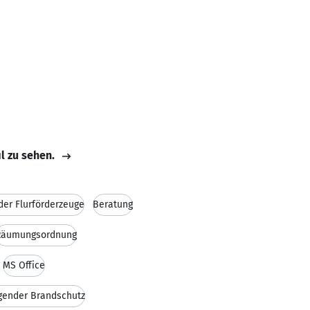
il zu sehen.
der Flurförderzeuge
Beratung
Räumungsordnung
MS Office
gender Brandschutz