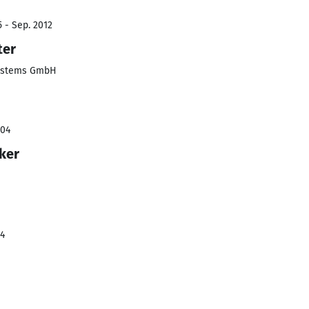
5 - Sep. 2012
ter
Systems GmbH
004
ker
04