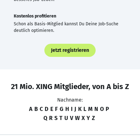
Kostenlos profitieren
Schon als Basis-Mitglied kannst Du Deine Job-Suche
deutlich optimieren.
Jetzt registrieren
21 Mio. XING Mitglieder, von A bis Z
Nachname:
A
B
C
D
E
F
G
H
I
J
K
L
M
N
O
P
Q
R
S
T
U
V
W
X
Y
Z