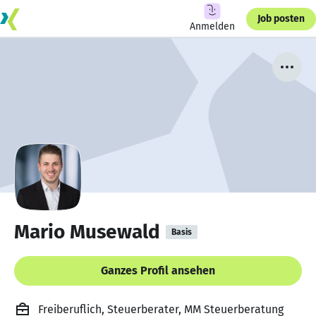
Job posten
Anmelden
Mario Musewald
Basis
Ganzes Profil ansehen
Freiberuflich, Steuerberater, MM Steuerberatung