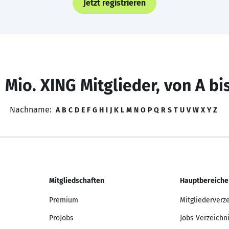
Jetzt registrieren
 Mio. XING Mitglieder, von A bi
Nachname:
A
B
C
D
E
F
G
H
I
J
K
L
M
N
O
P
Q
R
S
T
U
V
W
X
Y
Z
Mitgliedschaften
Hauptbereiche
Premium
Mitgliederverz
ProJobs
Jobs Verzeichn