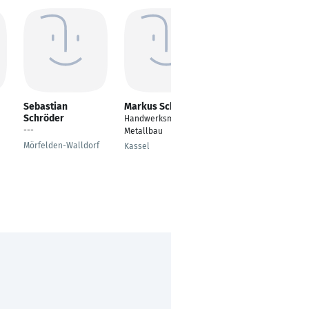
Sebastian
Markus Schmidt
Salvatore Crivaro
Schröder
Handwerksmeister im
---
---
Metallbau
Augsburg
Mörfelden-Walldorf
Kassel