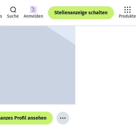
Stellenanzeige schalten
ts
Suche
Anmelden
Produkte
anzes Profil ansehen