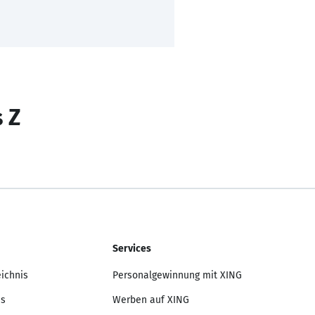
s Z
Services
eichnis
Personalgewinnung mit XING
is
Werben auf XING