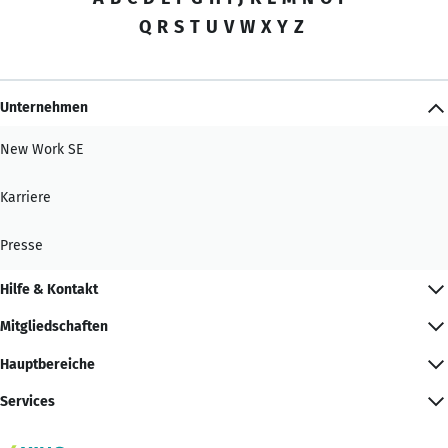
Q
R
S
T
U
V
W
X
Y
Z
Unternehmen
New Work SE
Karriere
Presse
Hilfe & Kontakt
Mitgliedschaften
Hauptbereiche
Services