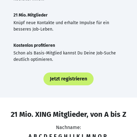
21 Mio. Mitglieder
Knüpf neue Kontakte und erhalte Impulse für ein
besseres Job-Leben.
Kostenlos profitieren
Schon als Basis-Mitglied kannst Du Deine Job-Suche
deutlich optimieren.
Jetzt registrieren
21 Mio. XING Mitglieder, von A bis Z
Nachname:
A
B
C
D
E
F
G
H
I
J
K
L
M
N
O
P