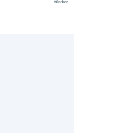
GmbH
München
Neunburg vorm Wald