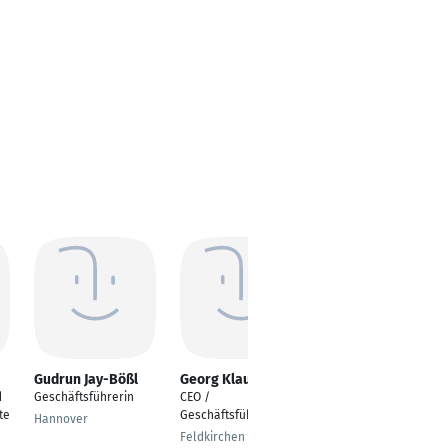
Gudrun Jay-Bößl
Georg Klauser
Peter Fleischmann
d
Geschäftsführerin
CEO /
Geschäftsführer
te
Geschäftsführer
Stadtwerke Neunburg
Hannover
vorm Wald Strom
Feldkirchen b.