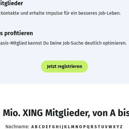
itglieder
Kontakte und erhalte Impulse für ein besseres Job-Leben.
s profitieren
asis-Mitglied kannst Du Deine Job-Suche deutlich optimieren.
Jetzt registrieren
 Mio. XING Mitglieder, von A bi
Nachname:
A
B
C
D
E
F
G
H
I
J
K
L
M
N
O
P
Q
R
S
T
U
V
W
X
Y
Z