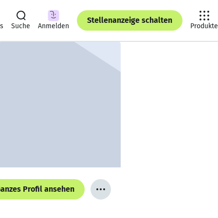
Stellenanzeige schalten
ts
Suche
Anmelden
Produkte
anzes Profil ansehen