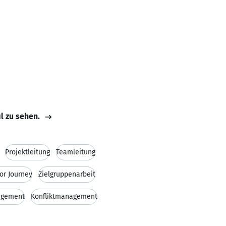
il zu sehen.
Projektleitung
Teamleitung
tor Journey
Zielgruppenarbeit
agement
Konfliktmanagement