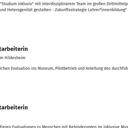
 "Studium inklusiv" mit interdisziplinärem Team im großen Drittmittelp
und Heterogenität gestalten - Zukunftsstrategie Lehrer*innenbildung"
tarbeiterin
um Hildesheim
ichen Evaluation ins Museum, Pilotbetrieb und Anleitung des durchf
tarbeiterin
efreien Evaluationen zu Menschen mit Behinderungen im inklusive Mu