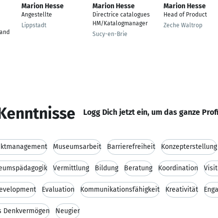
Marion Hesse
Marion Hesse
Marion Hesse
Angestellte
Directrice catalogues
Head of Product
HM/Katalogmanager
Lippstadt
Zeche Waltrop
tand
Sucy-en-Brie
Kenntnisse
Logg Dich jetzt ein, um das ganze Prof
ektmanagement
Museumsarbeit
Barrierefreiheit
Konzepterstellung
eumspädagogik
Vermittlung
Bildung
Beratung
Koordination
Visi
evelopment
Evaluation
Kommunikationsfähigkeit
Kreativität
Eng
es Denkvermögen
Neugier