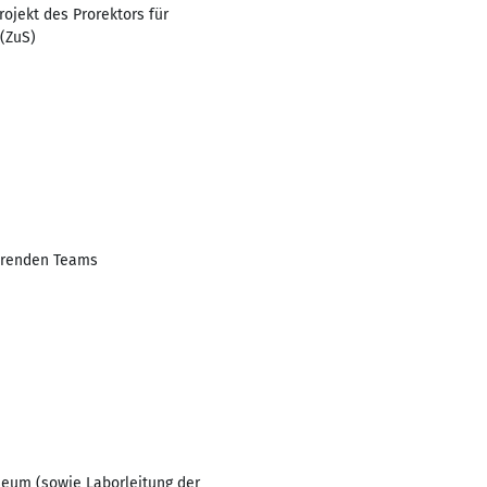
rojekt des Prorektors für
 (ZuS)
ührenden Teams
seum (sowie Laborleitung der