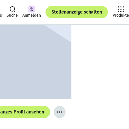
Stellenanzeige schalten
ts
Suche
Anmelden
Produkte
anzes Profil ansehen