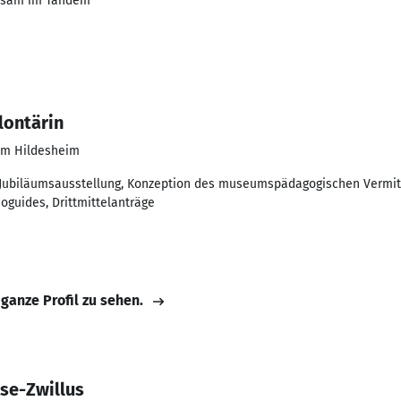
nsam im Tandem
lontärin
um Hildesheim
Jubiläumsausstellung, Konzeption des museumspädagogischen Vermit
oguides, Drittmittelanträge
 ganze Profil zu sehen.
se-Zwillus