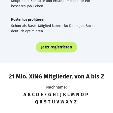
Knüpf neue Kontakte und erhalte Impulse für ein
besseres Job-Leben.
Kostenlos profitieren
Schon als Basis-Mitglied kannst Du Deine Job-Suche
deutlich optimieren.
Jetzt registrieren
21 Mio. XING Mitglieder, von A bis Z
Nachname:
A
B
C
D
E
F
G
H
I
J
K
L
M
N
O
P
Q
R
S
T
U
V
W
X
Y
Z