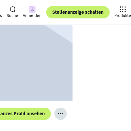
Stellenanzeige schalten
ts
Suche
Anmelden
Produkte
anzes Profil ansehen