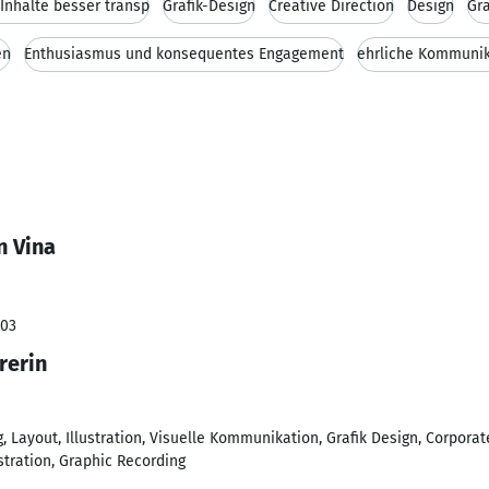
 Inhalte besser transp
Grafik-Design
Creative Direction
Design
Gra
en
Enthusiasmus und konsequentes Engagement
ehrliche Kommunik
n Vina
003
rerin
 Layout, Illustration, Visuelle Kommunikation, Grafik Design, Corpora
stration, Graphic Recording