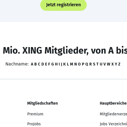
Jetzt registrieren
 Mio. XING Mitglieder, von A bi
Nachname:
A
B
C
D
E
F
G
H
I
J
K
L
M
N
O
P
Q
R
S
T
U
V
W
X
Y
Z
Mitgliedschaften
Hauptbereiche
Premium
Mitgliederverz
ProJobs
Jobs Verzeichn