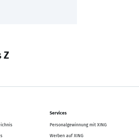
s Z
Services
eichnis
Personalgewinnung mit XING
is
Werben auf XING