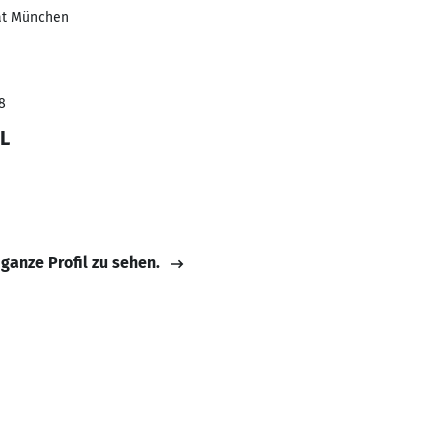
ät München
8
L
 ganze Profil zu sehen.