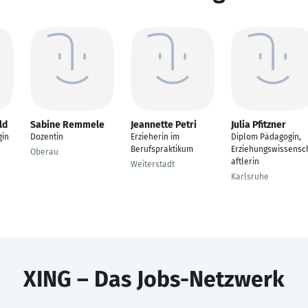
ld
Sabine Remmele
Jeannette Petri
Julia Pfitzner
gin
Dozentin
Erzieherin im
Diplom Pädagogin,
Berufspraktikum
Erziehungswissensc
Oberau
aftlerin
Weiterstadt
Karlsruhe
XING – Das Jobs-Netzwerk