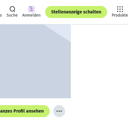
Stellenanzeige schalten
ts
Suche
Anmelden
Produkte
anzes Profil ansehen