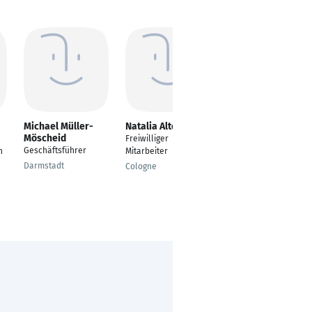
Michael Müller-
Natalia Altenfeld
Luka Jauns
Möscheid
Freiwilliger
Kindheitspädagogin
Geschäftsführer
h
Mitarbeiter
im Wohnbereich
Perspektive
Darmstadt
Cologne
Braunschweig