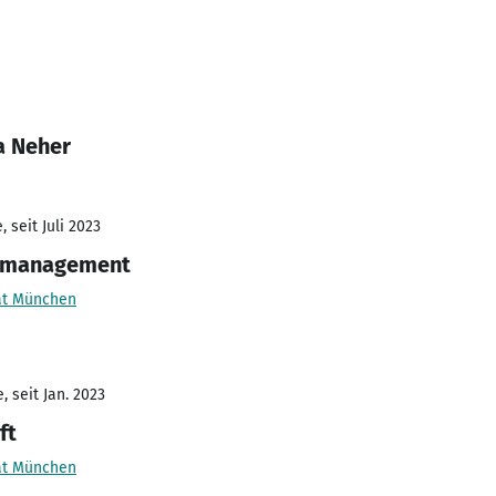
a Neher
 seit Juli 2023
ktmanagement
ät München
 seit Jan. 2023
ft
ät München