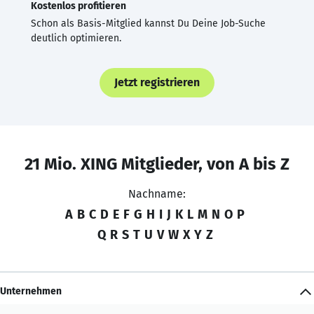
Kostenlos profitieren
Schon als Basis-Mitglied kannst Du Deine Job-Suche
deutlich optimieren.
Jetzt registrieren
21 Mio. XING Mitglieder, von A bis Z
Nachname:
A
B
C
D
E
F
G
H
I
J
K
L
M
N
O
P
Q
R
S
T
U
V
W
X
Y
Z
Unternehmen