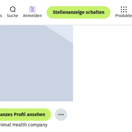
Stellenanzeige schalten
ts
Suche
Anmelden
Produkte
anzes Profil ansehen
 Animal Health company