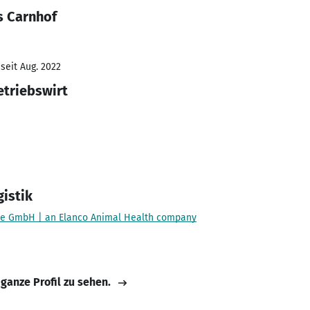
s Carnhof
seit Aug. 2022
etriebswirt
gistik
te GmbH | an Elanco Animal Health company
 ganze Profil zu sehen.