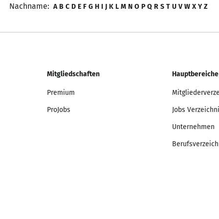
Nachname:
A
B
C
D
E
F
G
H
I
J
K
L
M
N
O
P
Q
R
S
T
U
V
W
X
Y
Z
Mitgliedschaften
Hauptbereiche
Premium
Mitgliederverz
ProJobs
Jobs Verzeichn
Unternehmen
Berufsverzeich