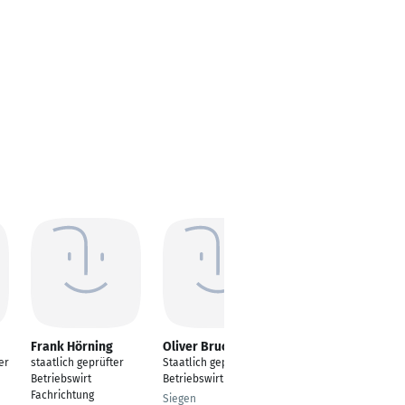
Frank Hörning
Oliver Bruch
Jonas Störmer
er
staatlich geprüfter
Staatlich geprüfter
Staatlich geprüfter
Betriebswirt
Betriebswirt
Betriebswirt
Fachrichtung
Siegen
Bünde