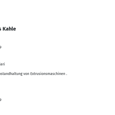
s Kahle
9
leri
nstandhaltung von Extrusionsmaschinen .
9