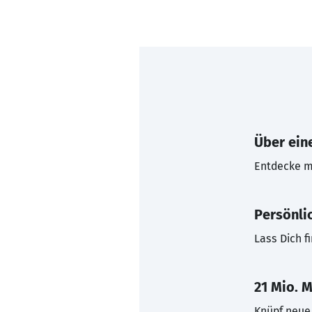
Über eine
Entdecke mi
Persönli
Lass Dich f
21 Mio. M
Knüpf neue 