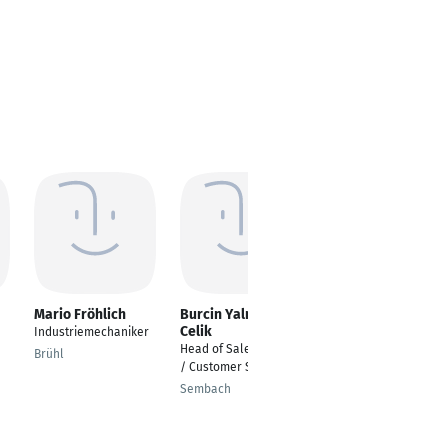
Mario Fröhlich
Burcin Yalman-
Isabelle Marie
Celik
Sylvester
Industriemechaniker
Head of Sales Service
Personal Assistant to
Brühl
/ Customer Service
Executive Committee
Member
Sembach
Hamburg