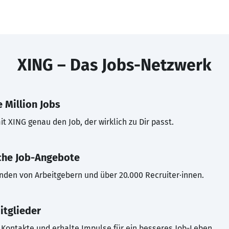
XING – Das Jobs-Netzwerk
 Million Jobs
t XING genau den Job, der wirklich zu Dir passt.
che Job-Angebote
inden von Arbeitgebern und über 20.000 Recruiter·innen.
itglieder
Kontakte und erhalte Impulse für ein besseres Job-Leben.