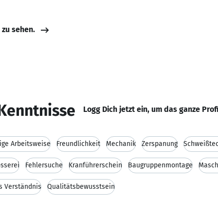
e zu sehen.
Kenntnisse
Logg Dich jetzt ein, um das ganze Prof
tige Arbeitsweise
Freundlichkeit
Mechanik
Zerspanung
Schweißte
sserei
Fehlersuche
Kranführerschein
Baugruppenmontage
Masch
s Verständnis
Qualitätsbewusstsein