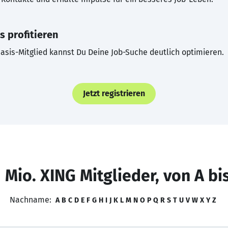
s profitieren
asis-Mitglied kannst Du Deine Job-Suche deutlich optimieren.
Jetzt registrieren
 Mio. XING Mitglieder, von A bi
Nachname:
A
B
C
D
E
F
G
H
I
J
K
L
M
N
O
P
Q
R
S
T
U
V
W
X
Y
Z