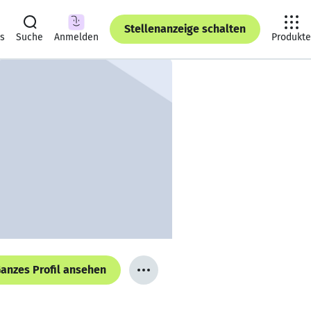
Stellenanzeige schalten
ts
Suche
Anmelden
Produkte
anzes Profil ansehen