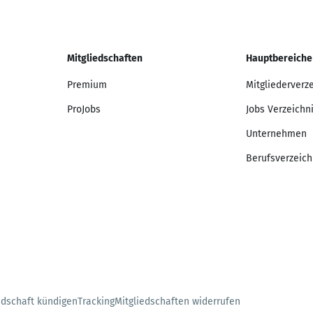
Mitgliedschaften
Hauptbereiche
Premium
Mitgliederverz
ProJobs
Jobs Verzeichn
Unternehmen
Berufsverzeich
edschaft kündigen
Tracking
Mitgliedschaften widerrufen