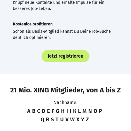
Knüpf neue Kontakte und erhalte Impulse für ein
besseres Job-Leben.
Kostenlos profitieren
Schon als Basis-Mitglied kannst Du Deine Job-Suche
deutlich optimieren.
Jetzt registrieren
21 Mio. XING Mitglieder, von A bis Z
Nachname:
A
B
C
D
E
F
G
H
I
J
K
L
M
N
O
P
Q
R
S
T
U
V
W
X
Y
Z