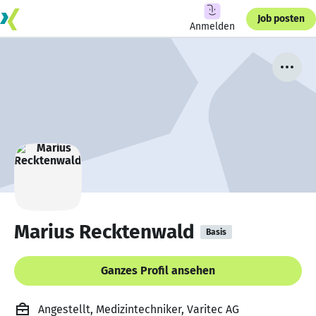
Job posten
Anmelden
Marius Recktenwald
Basis
Ganzes Profil ansehen
Angestellt, Medizintechniker, Varitec AG