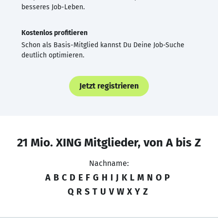
besseres Job-Leben.
Kostenlos profitieren
Schon als Basis-Mitglied kannst Du Deine Job-Suche
deutlich optimieren.
Jetzt registrieren
21 Mio. XING Mitglieder, von A bis Z
Nachname:
A
B
C
D
E
F
G
H
I
J
K
L
M
N
O
P
Q
R
S
T
U
V
W
X
Y
Z