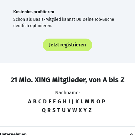
Kostenlos profitieren
Schon als Basis-Mitglied kannst Du Deine Job-Suche
deutlich optimieren.
Jetzt registrieren
21 Mio. XING Mitglieder, von A bis Z
Nachname:
A
B
C
D
E
F
G
H
I
J
K
L
M
N
O
P
Q
R
S
T
U
V
W
X
Y
Z
Unternehmen