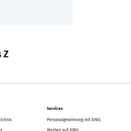
s Z
Services
eichnis
Personalgewinnung mit XING
is
Werben auf XING