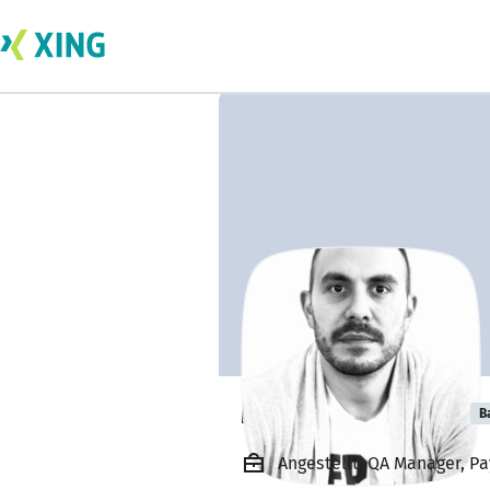
Mariyan Dechev
B
Angestellt, QA Manager, Pa