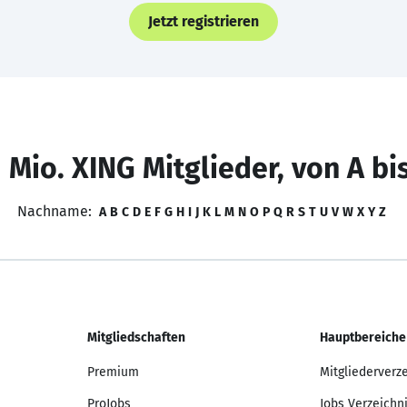
Jetzt registrieren
 Mio. XING Mitglieder, von A bi
Nachname:
A
B
C
D
E
F
G
H
I
J
K
L
M
N
O
P
Q
R
S
T
U
V
W
X
Y
Z
Mitgliedschaften
Hauptbereiche
Premium
Mitgliederverz
ProJobs
Jobs Verzeichn