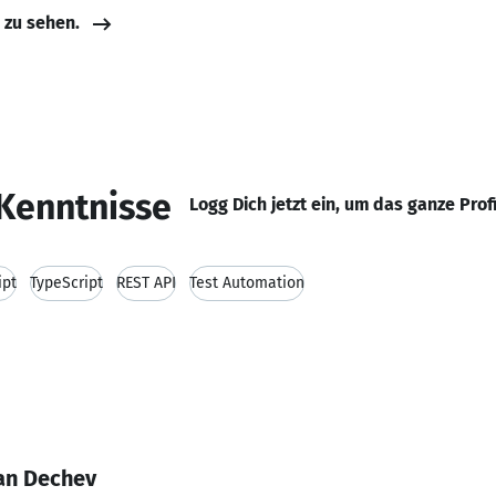
e zu sehen.
Kenntnisse
Logg Dich jetzt ein, um das ganze Prof
ipt
TypeScript
REST API
Test Automation
an Dechev