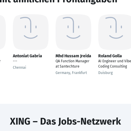
Antoniat Gabria
Mhd Hussam Jreida
Roland Golla
r
---
QA Function Manager
AI Engineer und Vib
at Santechture
Coding Consulting
Chennai
Germany, Frankfurt
Duisburg
XING – Das Jobs-Netzwerk