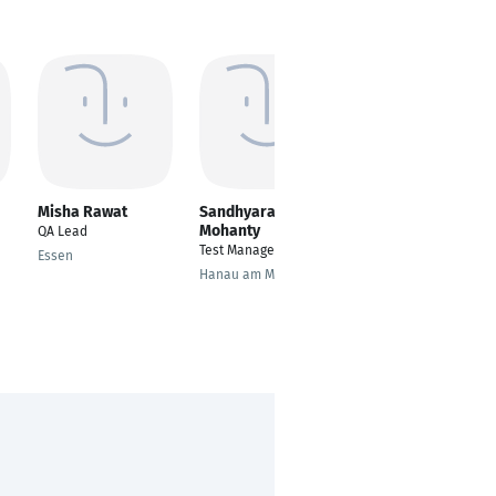
Misha Rawat
Sandhyarani
Muhammad
Mohanty
Hammad
e
QA Lead
Test Manager
Test Automation
Essen
Engineer
Hanau am Main
Berlin