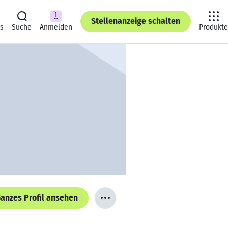
Stellenanzeige schalten
ts
Suche
Anmelden
Produkte
anzes Profil ansehen