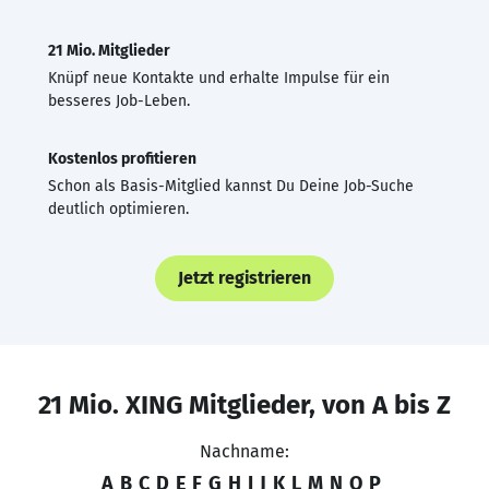
21 Mio. Mitglieder
Knüpf neue Kontakte und erhalte Impulse für ein
besseres Job-Leben.
Kostenlos profitieren
Schon als Basis-Mitglied kannst Du Deine Job-Suche
deutlich optimieren.
Jetzt registrieren
21 Mio. XING Mitglieder, von A bis Z
Nachname:
A
B
C
D
E
F
G
H
I
J
K
L
M
N
O
P