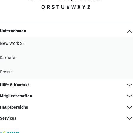
Q
R
S
T
U
V
W
X
Y
Z
Unternehmen
New Work SE
Karriere
Presse
Hilfe & Kontakt
Mitgliedschaften
Hauptbereiche
Services