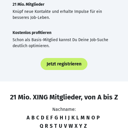
21 Mio. Mitglieder
Knüpf neue Kontakte und erhalte Impulse für ein
besseres Job-Leben.
Kostenlos profitieren
Schon als Basis-Mitglied kannst Du Deine Job-Suche
deutlich optimieren.
Jetzt registrieren
21 Mio. XING Mitglieder, von A bis Z
Nachname:
A
B
C
D
E
F
G
H
I
J
K
L
M
N
O
P
Q
R
S
T
U
V
W
X
Y
Z