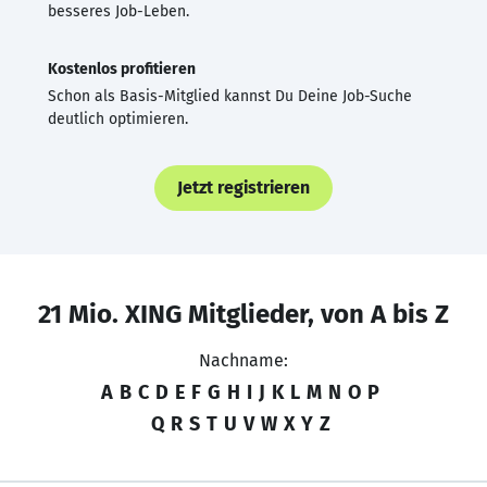
besseres Job-Leben.
Kostenlos profitieren
Schon als Basis-Mitglied kannst Du Deine Job-Suche
deutlich optimieren.
Jetzt registrieren
21 Mio. XING Mitglieder, von A bis Z
Nachname:
A
B
C
D
E
F
G
H
I
J
K
L
M
N
O
P
Q
R
S
T
U
V
W
X
Y
Z