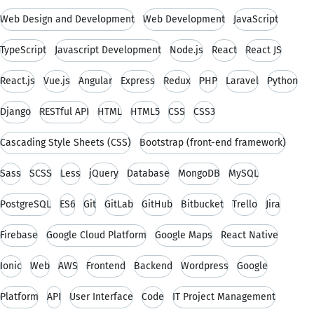
Web Design and Development
Web Development
JavaScript
TypeScript
Javascript Development
Node.js
React
React JS
React.js
Vue.js
Angular
Express
Redux
PHP
Laravel
Python
Django
RESTful API
HTML
HTML5
CSS
CSS3
Cascading Style Sheets (CSS)
Bootstrap (front-end framework)
Sass
SCSS
Less
jQuery
Database
MongoDB
MySQL
PostgreSQL
ES6
Git
GitLab
GitHub
Bitbucket
Trello
Jira
Firebase
Google Cloud Platform
Google Maps
React Native
Ionic
Web
AWS
Frontend
Backend
Wordpress
Google
Platform
API
User Interface
Code
IT Project Management