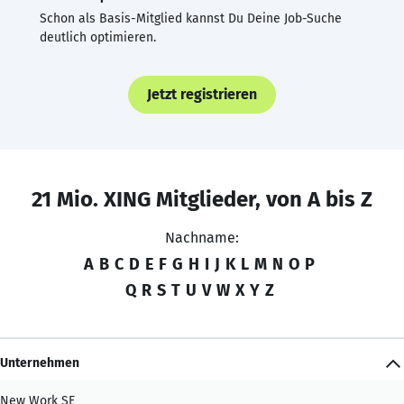
Schon als Basis-Mitglied kannst Du Deine Job-Suche
deutlich optimieren.
Jetzt registrieren
21 Mio. XING Mitglieder, von A bis Z
Nachname:
A
B
C
D
E
F
G
H
I
J
K
L
M
N
O
P
Q
R
S
T
U
V
W
X
Y
Z
Unternehmen
New Work SE