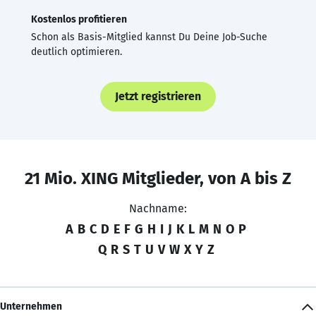
Kostenlos profitieren
Schon als Basis-Mitglied kannst Du Deine Job-Suche
deutlich optimieren.
Jetzt registrieren
21 Mio. XING Mitglieder, von A bis Z
Nachname:
A
B
C
D
E
F
G
H
I
J
K
L
M
N
O
P
Q
R
S
T
U
V
W
X
Y
Z
Unternehmen