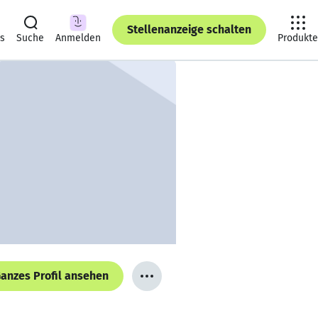
Stellenanzeige schalten
ts
Suche
Anmelden
Produkte
anzes Profil ansehen