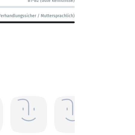
B1-B2 (Gute Kenntnisse)
Verhandlungssicher / Muttersprachlich)