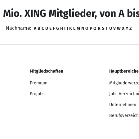
 Mio. XING Mitglieder, von A bi
Nachname:
A
B
C
D
E
F
G
H
I
J
K
L
M
N
O
P
Q
R
S
T
U
V
W
X
Y
Z
Mitgliedschaften
Hauptbereiche
Premium
Mitgliederverz
ProJobs
Jobs Verzeichn
Unternehmen
Berufsverzeich