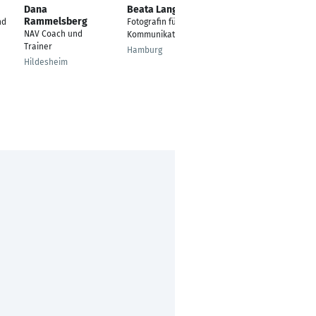
Dana
Beata Lange
Anna Koszescha
Rammelsberg
nd
Fotografin für visuelle
Fotografin
NAV Coach und
Kommunikation
Memmingen
Trainer
Hamburg
Hildesheim