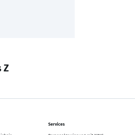
s Z
Services