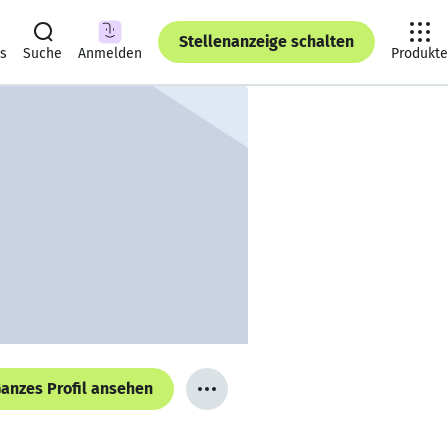
Stellenanzeige schalten
ts
Suche
Anmelden
Produkte
anzes Profil ansehen