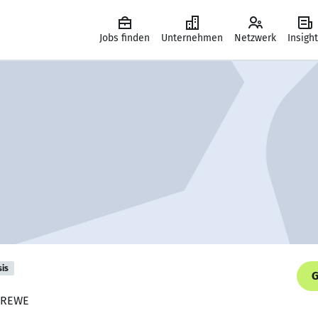
Jobs finden
Unternehmen
Netzwerk
Insigh
sis
G
, REWE