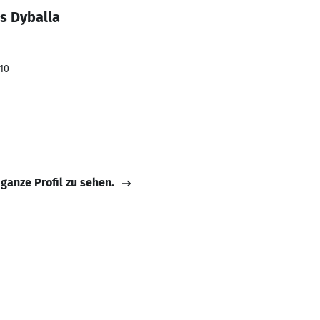
s Dyballa
010
 ganze Profil zu sehen.