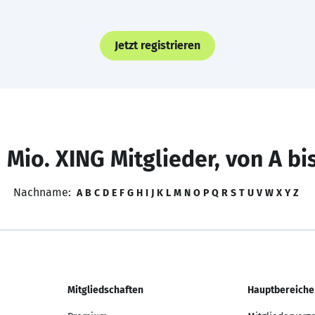
Jetzt registrieren
 Mio. XING Mitglieder, von A bi
Nachname:
A
B
C
D
E
F
G
H
I
J
K
L
M
N
O
P
Q
R
S
T
U
V
W
X
Y
Z
Mitgliedschaften
Hauptbereiche