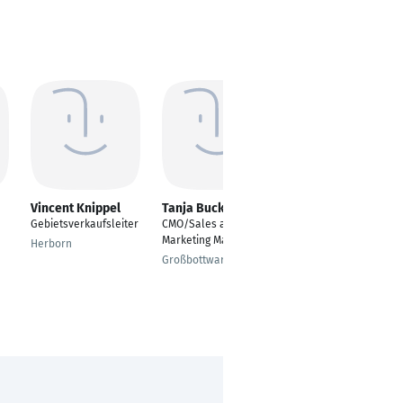
Vincent Knippel
Tanja Buck
Thomas Große-
Kracht
Gebietsverkaufsleiter
CMO/Sales and
Verkaufsberater
Marketing Manager
Herborn
Nutzfahrzeuge
Großbottwar
Osnabrück