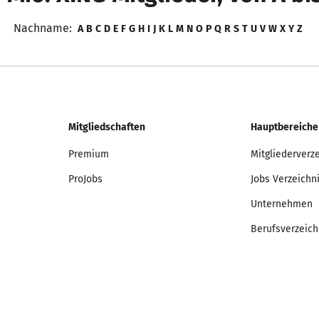
Nachname:
A
B
C
D
E
F
G
H
I
J
K
L
M
N
O
P
Q
R
S
T
U
V
W
X
Y
Z
Mitgliedschaften
Hauptbereiche
Premium
Mitgliederverz
ProJobs
Jobs Verzeichn
Unternehmen
Berufsverzeich