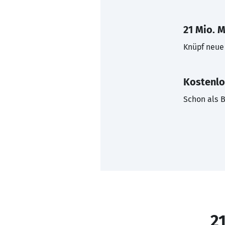
21 Mio. M
Knüpf neue 
Kostenlo
Schon als B
21