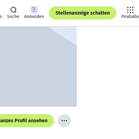
Stellenanzeige schalten
ts
Suche
Anmelden
Produkte
anzes Profil ansehen