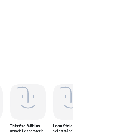
Thérèse Möbius
Leon Steier
Dilan Akyol
Immobilienberaterin
Selbstständiger
Immobilienmakler