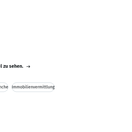
il zu sehen.
nche
Immobilienvermittlung