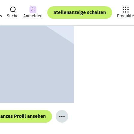
Stellenanzeige schalten
ts
Suche
Anmelden
Produkte
anzes Profil ansehen