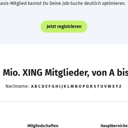
asis-Mitglied kannst Du Deine Job-Suche deutlich optimieren.
Jetzt registrieren
 Mio. XING Mitglieder, von A bi
Nachname:
A
B
C
D
E
F
G
H
I
J
K
L
M
N
O
P
Q
R
S
T
U
V
W
X
Y
Z
Mitgliedschaften
Hauptbereiche