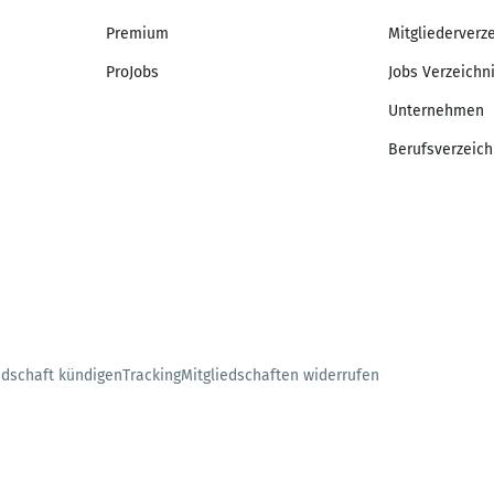
Premium
Mitgliederverz
ProJobs
Jobs Verzeichn
Unternehmen
Berufsverzeich
edschaft kündigen
Tracking
Mitgliedschaften widerrufen