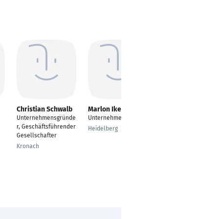
Christian Schwalb
Marlon Ikels
Daniel Bader
Unternehmensgründe
Unternehmer
Referent für
r, Geschäftsführender
Beteiligungen,
Heidelberg
Gesellschafter
Finanzen &
Gesundheit - Büro LH
Kronach
Hans Peter Doskozil
Vienna