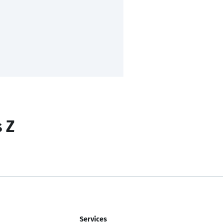
s Z
Services