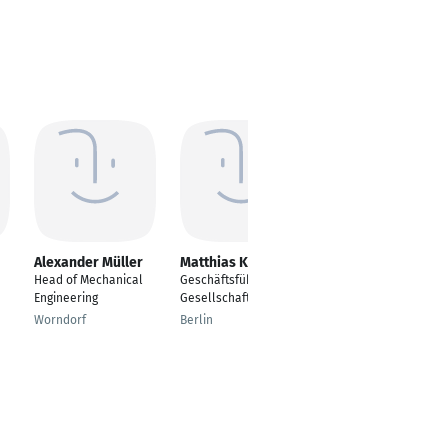
Alexander Müller
Matthias Krinke
Alexander Göldner
Head of Mechanical
Geschäftsführender
---
Engineering
Gesellschafter
Kempten
Worndorf
Berlin