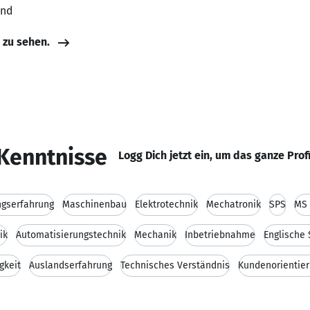
and
e zu sehen.
Kenntnisse
Logg Dich jetzt ein, um das ganze Prof
ngserfahrung
Maschinenbau
Elektrotechnik
Mechatronik
SPS
MS 
ik
Automatisierungstechnik
Mechanik
Inbetriebnahme
Englische
gkeit
Auslandserfahrung
Technisches Verständnis
Kundenorientie