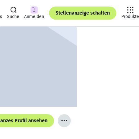
Stellenanzeige schalten
ts
Suche
Anmelden
Produkte
anzes Profil ansehen